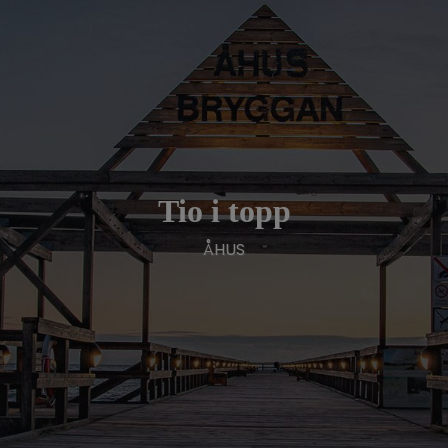
Hem
Boende
Bröllop/festlokal
Tio i topp
Ålagille
ÅHUS
Om oss
På gång
Mats o Max