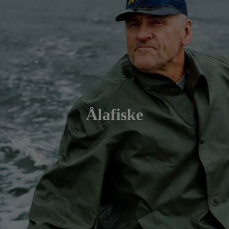
Hem
Boende
Bröllop/festlokal
Ålafiske
Ålagille
Om oss
På gång
Mats o Max