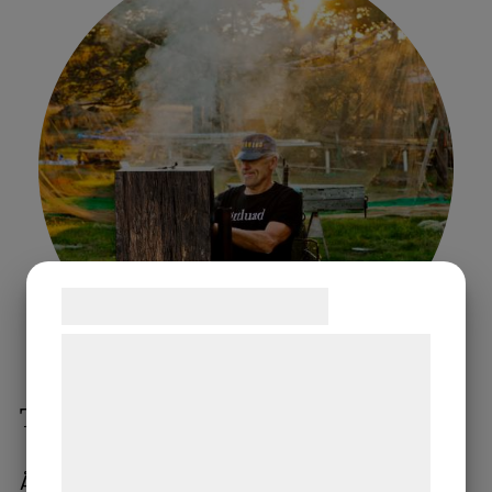
Samtykke til cookies
Vi og vores samarbejdspartnere bruger
teknologier, herunder cookies, til at
indsamle oplysninger om dig til forskellige
Tradition
formål, herunder: Tilpasning af annoncering,
bedre brugeroplevelse, funktionalitet,
Ålafisket har traditioner och bedrivs i princip